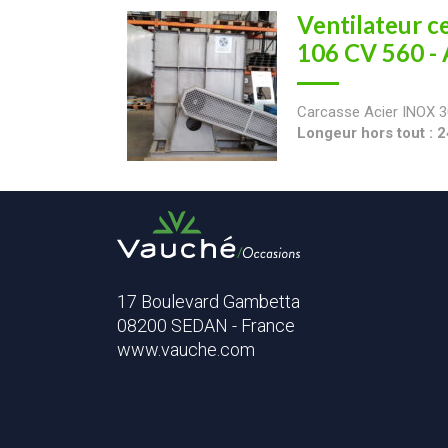
Ventilateur c
106 CV 560 
Carcasse Acier INOX 3
Longeur hors tout :
17 Boulevard Gambetta
08200 SEDAN - France
www.vauche.com