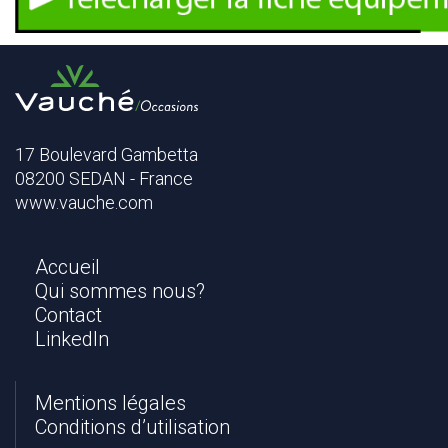
l
e
c
h
a
r
g
17 Boulevard Gambetta
e
08200 SEDAN - France
r
l
www.vauche.com
a
f
i
Accueil
c
Qui sommes nous?
h
Contact
e
LinkedIn
t
e
c
Mentions légales
h
Conditions d’utilisation
n