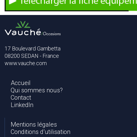
l
e
c
h
a
r
g
17 Boulevard Gambetta
e
08200 SEDAN - France
r
l
www.vauche.com
a
f
i
Accueil
c
Qui sommes nous?
h
Contact
e
LinkedIn
t
e
c
Mentions légales
h
Conditions d’utilisation
n